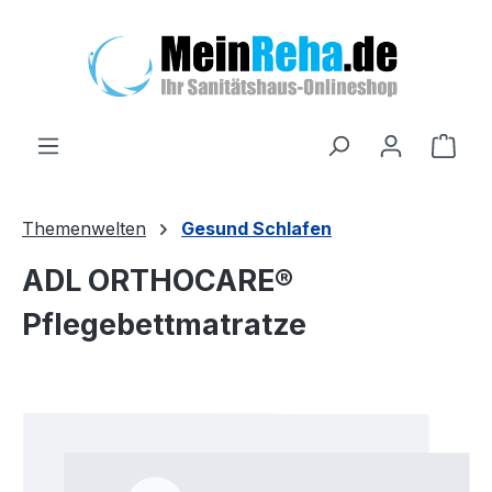
Zum Hauptinhalt springen
Ware
Themenwelten
Gesund Schlafen
ADL ORTHOCARE®
Pflegebettmatratze
Bildergalerie überspringen